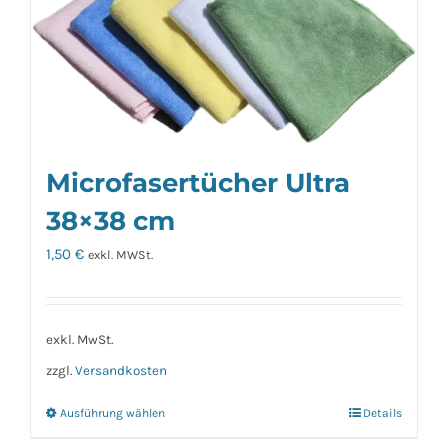
Microfasertücher Ultra
38×38 cm
1,50
€
exkl. MWSt.
exkl. MwSt.
zzgl.
Versandkosten
Ausführung wählen
Details
Dieses
Produkt