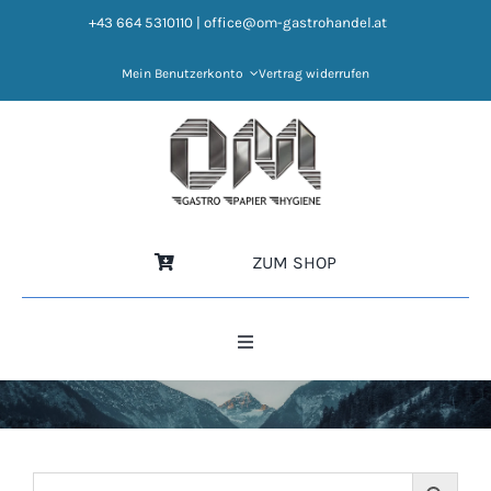
Zum
+43 664 5310110
|
office@om-gastrohandel.at
Inhalt
springen
Mein Benutzerkonto
Vertrag widerrufen
ZUM SHOP
Toggle
Navigation
HOME
NEWS