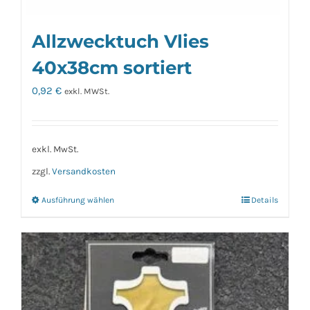
Allzwecktuch Vlies
40x38cm sortiert
0,92
€
exkl. MWSt.
exkl. MwSt.
zzgl.
Versandkosten
Ausführung wählen
Details
Dieses
Produkt
weist
mehrere
Varianten
auf.