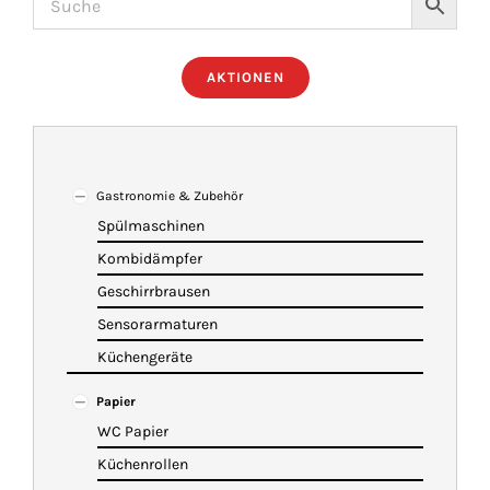
ÜBER UNS
AKTIONEN
IMBISSANHÄNGER
KATALOG
Gastronomie & Zubehör
Spülmaschinen
Kombidämpfer
VIDEOS
Geschirrbrausen
Sensorarmaturen
KONTAKT
Küchengeräte
Papier
WARENKORB
WC Papier
Küchenrollen
SHOP