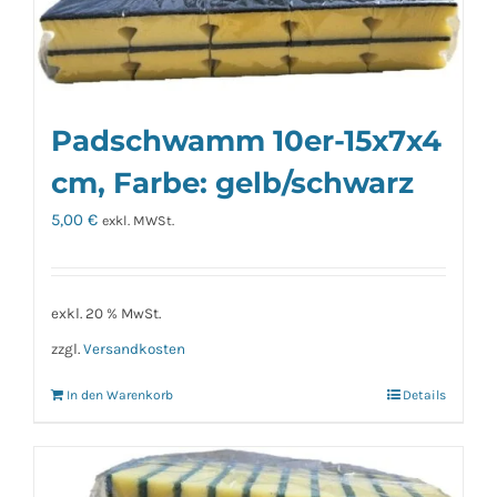
mehrere
Varianten
auf.
Die
Padschwamm 10er-15x7x4
Optionen
können
cm, Farbe: gelb/schwarz
auf
5,00
€
exkl. MWSt.
der
Produktseite
gewählt
exkl. 20 % MwSt.
werden
zzgl.
Versandkosten
In den Warenkorb
Details