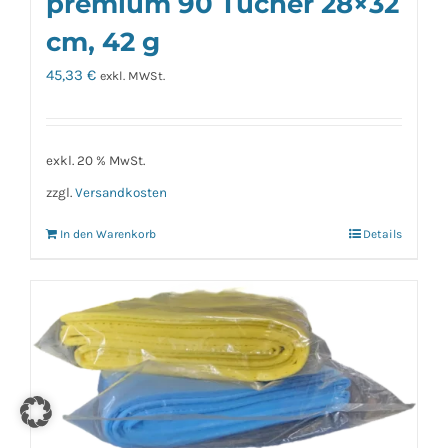
premium 90 Tücher 28×32
cm, 42 g
45,33
€
exkl. MWSt.
exkl. 20 % MwSt.
zzgl.
Versandkosten
In den Warenkorb
Details