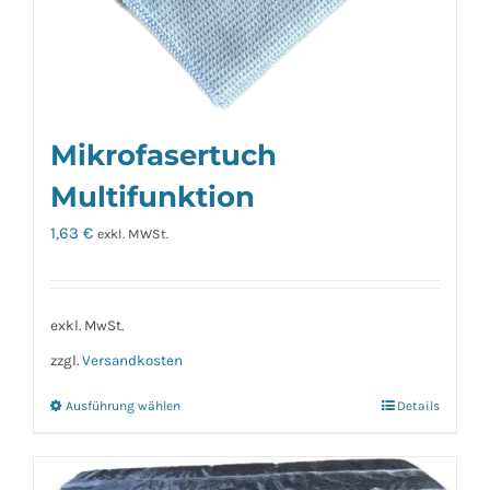
Mikrofasertuch
Multifunktion
1,63
€
exkl. MWSt.
exkl. MwSt.
zzgl.
Versandkosten
Ausführung wählen
Details
Dieses
Produkt
weist