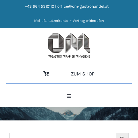
Zum
+43 664 5310110
|
office@om-gastrohandel.at
Inhalt
springen
Mein Benutzerkonto
Vertrag widerrufen
ZUM SHOP
Toggle
Navigation
HOME
NEWS