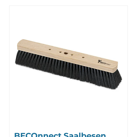
BECOnnect Saalbesen