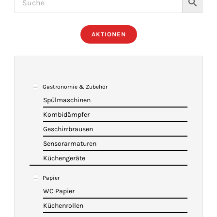
ÜBER UNS
AKTIONEN
IMBISSANHÄNGER
KATALOG
Gastronomie & Zubehör
Spülmaschinen
Kombidämpfer
VIDEOS
Geschirrbrausen
Sensorarmaturen
KONTAKT
Küchengeräte
Papier
WARENKORB
WC Papier
Küchenrollen
SHOP