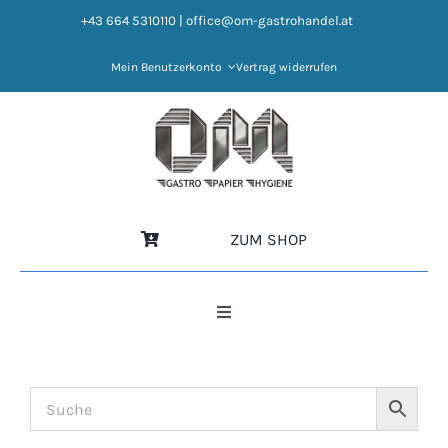
Zum
+43 664 5310110
|
office@om-gastrohandel.at
Inhalt
springen
Mein Benutzerkonto
Vertrag widerrufen
ZUM SHOP
Toggle
Navigation
HOME
NEWS