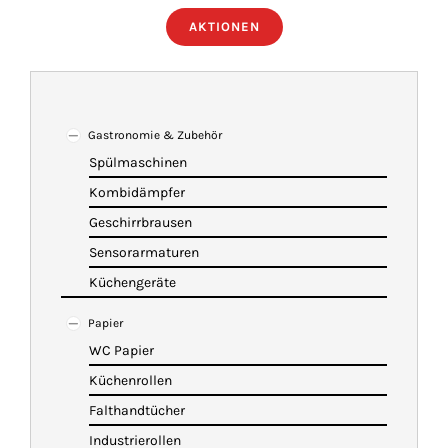
AKTIONEN
ÜBER UNS
IMBISSANHÄNGER
Gastronomie & Zubehör
Spülmaschinen
KATALOG
Kombidämpfer
Geschirrbrausen
VIDEOS
Sensorarmaturen
Küchengeräte
KONTAKT
Papier
WC Papier
WARENKORB
Küchenrollen
Falthandtücher
Industrierollen
SHOP