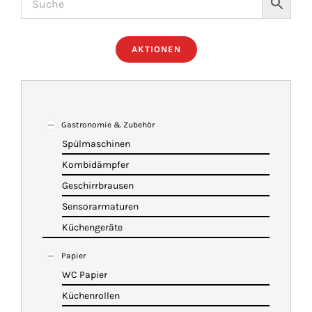
ÜBER UNS
AKTIONEN
IMBISSANHÄNGER
KATALOG
Gastronomie & Zubehör
Spülmaschinen
Kombidämpfer
VIDEOS
Geschirrbrausen
Sensorarmaturen
KONTAKT
Küchengeräte
Papier
WARENKORB
WC Papier
Küchenrollen
SHOP