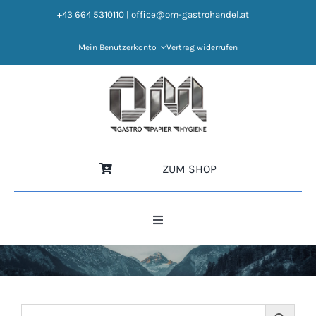
Zum
+43 664 5310110
|
office@om-gastrohandel.at
Inhalt
springen
Mein Benutzerkonto
Vertrag widerrufen
ZUM SHOP
Toggle
Navigation
HOME
NEWS