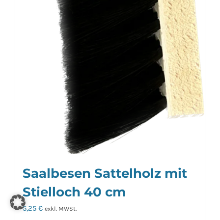
Saalbesen Sattelholz mit
Stielloch 40 cm
5,25
€
exkl. MWSt.