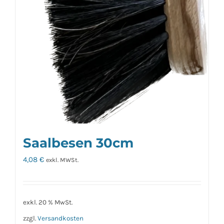
Saalbesen 30cm
4,08
€
exkl. MWSt.
exkl. 20 % MwSt.
zzgl.
Versandkosten