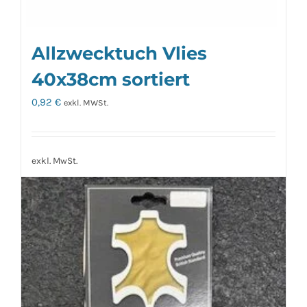
Allzwecktuch Vlies
40x38cm sortiert
0,92
€
exkl. MWSt.
exkl. MwSt.
zzgl.
Versandkosten
Ausführung wählen
Details
Dieses
Produkt
weist
mehrere
Varianten