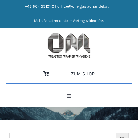
Zum
+43 664 5310110
|
office@om-gastrohandel.at
Inhalt
springen
Mein Benutzerkonto
Vertrag widerrufen
ZUM SHOP
Toggle
Navigation
HOME
NEWS