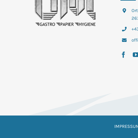
Or
26
+43
of
IMPRESSU