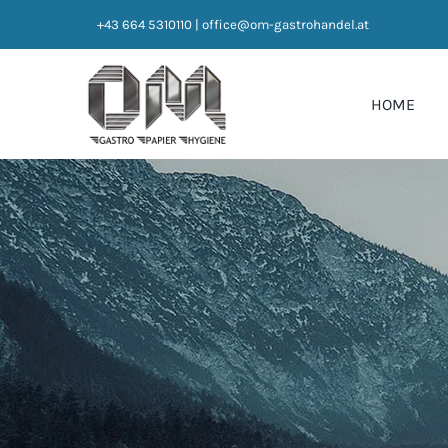
Zum
+43 664 5310110
|
office@om-gastrohandel.at
Inhalt
springen
HOME