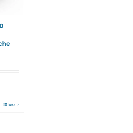
00
che
Details