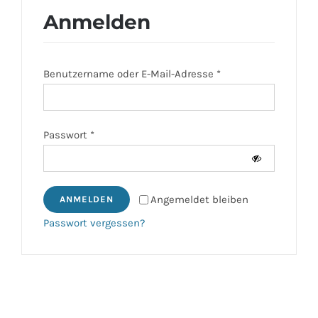
Anmelden
ÜBER UNS
Erforderlich
Benutzername oder E-Mail-Adresse
*
IMBISSANHÄNGER
KATALOG
Erforderlich
Passwort
*
VIDEOS
Angemeldet bleiben
ANMELDEN
KONTAKT
Passwort vergessen?
WARENKORB
SHOP