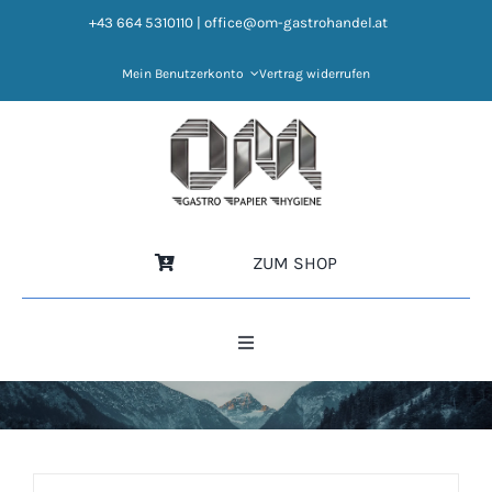
Zum
+43 664 5310110
|
office@om-gastrohandel.at
Inhalt
springen
Mein Benutzerkonto
Vertrag widerrufen
ZUM SHOP
Toggle
Navigation
HOME
NEWS