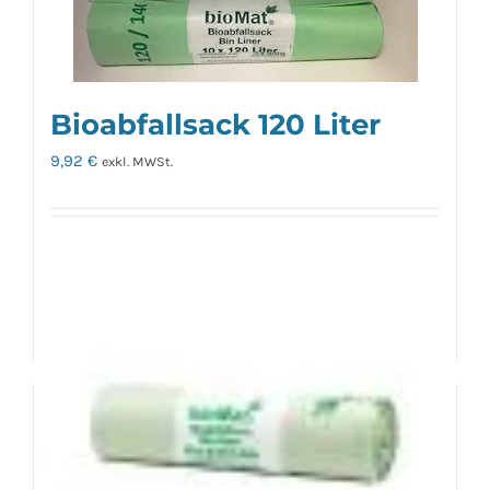
Bioabfallsack 120 Liter
9,92
€
exkl. MWSt.
exkl. 20 % MwSt.
zzgl.
Versandkosten
In den Warenkorb
Details