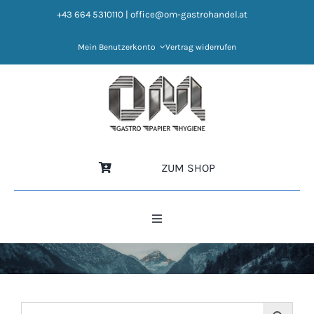
Zum
+43 664 5310110
|
office@om-gastrohandel.at
Inhalt
springen
Mein Benutzerkonto
Vertrag widerrufen
ZUM SHOP
Toggle
Navigation
HOME
NEWS