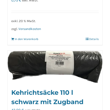
0,75
€
exkl. MWSt.
exkl. 20 % MwSt.
zzgl.
Versandkosten
In den Warenkorb
Details
Kehrichtsäcke 110 l
schwarz mit Zugband
43,00
€