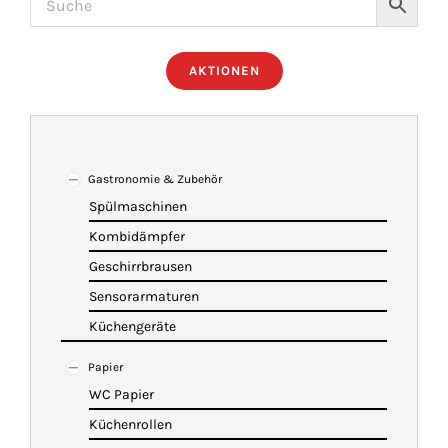
ÜBER UNS
AKTIONEN
IMBISSANHÄNGER
KATALOG
Gastronomie & Zubehör
Spülmaschinen
Kombidämpfer
VIDEOS
Geschirrbrausen
Sensorarmaturen
KONTAKT
Küchengeräte
Papier
WARENKORB
WC Papier
Küchenrollen
SHOP