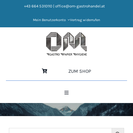
Zum
+43 664 5310110
|
office@om-gastrohandel.at
Inhalt
springen
Mein Benutzerkonto
Vertrag widerrufen
ZUM SHOP
Toggle
Navigation
HOME
NEWS