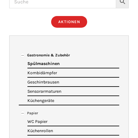
ÜBER UNS
AKTIONEN
IMBISSANHÄNGER
KATALOG
Gastronomie & Zubehör
Spülmaschinen
Kombidämpfer
VIDEOS
Geschirrbrausen
Sensorarmaturen
KONTAKT
Küchengeräte
Papier
WARENKORB
WC Papier
Küchenrollen
SHOP