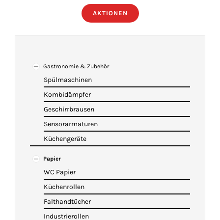
AKTIONEN
ÜBER UNS
IMBISSANHÄNGER
Gastronomie & Zubehör
Spülmaschinen
KATALOG
Kombidämpfer
Geschirrbrausen
VIDEOS
Sensorarmaturen
Küchengeräte
KONTAKT
Papier
WC Papier
WARENKORB
Küchenrollen
Falthandtücher
Industrierollen
SHOP