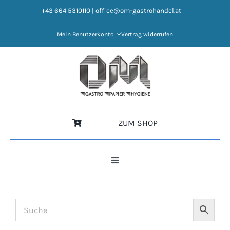
Zum
+43 664 5310110
|
office@om-gastrohandel.at
Inhalt
springen
Mein Benutzerkonto
Vertrag widerrufen
ZUM SHOP
Toggle
Navigation
HOME
NEWS