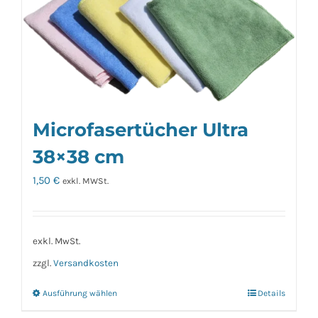
Microfasertücher Ultra
38×38 cm
1,50
€
exkl. MWSt.
exkl. MwSt.
zzgl.
Versandkosten
Ausführung wählen
Details
Dieses
Produkt