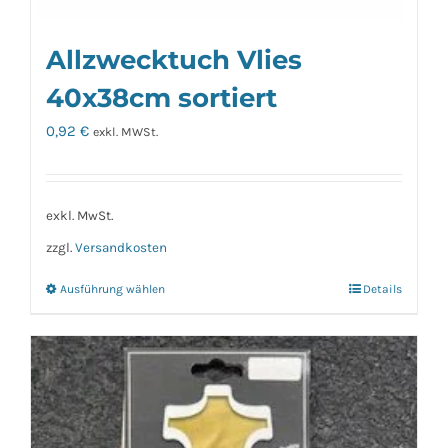
Allzwecktuch Vlies
40x38cm sortiert
0,92
€
exkl. MWSt.
exkl. MwSt.
zzgl.
Versandkosten
Ausführung wählen
Details
Dieses
Produkt
weist
mehrere
Varianten
auf.