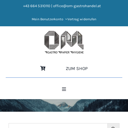
Zum
+43 664 5310110
|
office@om-gastrohandel.at
Inhalt
springen
Mein Benutzerkonto
Vertrag widerrufen
ZUM SHOP
Toggle
Navigation
HOME
NEWS