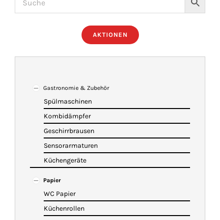
ÜBER UNS
AKTIONEN
IMBISSANHÄNGER
KATALOG
Gastronomie & Zubehör
Spülmaschinen
Kombidämpfer
VIDEOS
Geschirrbrausen
Sensorarmaturen
KONTAKT
Küchengeräte
Papier
WARENKORB
WC Papier
Küchenrollen
SHOP