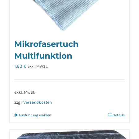
Mikrofasertuch
Multifunktion
1,63
€
exkl. MWSt.
exkl. MwSt.
zzgl.
Versandkosten
Ausführung wählen
Details
Dieses
Produkt
weist