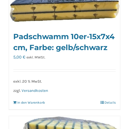
mehrere
Varianten
auf.
Die
Padschwamm 10er-15x7x4
Optionen
können
cm, Farbe: gelb/schwarz
auf
5,00
€
exkl. MWSt.
der
Produktseite
gewählt
exkl. 20 % MwSt.
werden
zzgl.
Versandkosten
In den Warenkorb
Details