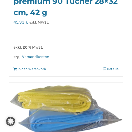
premium 90 Tücher 28×32
cm, 42 g
45,33
€
exkl. MWSt.
exkl. 20 % MwSt.
zzgl.
Versandkosten
In den Warenkorb
Details