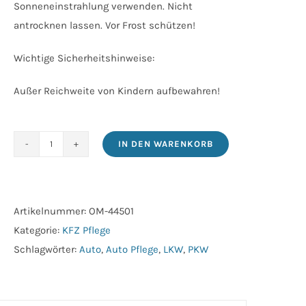
Sonneneinstrahlung verwenden. Nicht
antrocknen lassen. Vor Frost schützen!
Wichtige Sicherheitshinweise:
Außer Reichweite von Kindern aufbewahren!
IN DEN WARENKORB
One
Step
445
black
Artikelnummer:
OM-44501
1
Kategorie:
KFZ Pflege
kg
Schlagwörter:
Auto
,
Auto Pflege
,
LKW
,
PKW
Menge