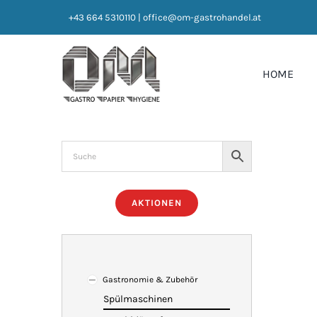
Zum
+43 664 5310110
|
office@om-gastrohandel.at
Inhalt
springen
HOME
AKTIONEN
Gastronomie & Zubehör
Spülmaschinen