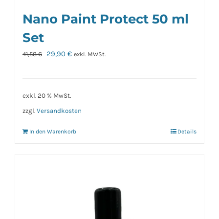
Nano Paint Protect 50 ml
Set
Ursprünglicher
Aktueller
29,90
€
41,58
€
exkl. MWSt.
Preis
Preis
war:
ist:
41,58 €
29,90 €.
exkl. 20 % MwSt.
zzgl.
Versandkosten
In den Warenkorb
Details