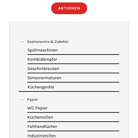
AKTIONEN
ÜBER UNS
IMBISSANHÄNGER
Gastronomie & Zubehör
Spülmaschinen
KATALOG
Kombidämpfer
Geschirrbrausen
VIDEOS
Sensorarmaturen
Küchengeräte
KONTAKT
Papier
WC Papier
WARENKORB
Küchenrollen
Falthandtücher
Industrierollen
SHOP