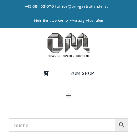
Zum
+43 664 5310110
|
office@om-gastrohandel.at
Inhalt
springen
Mein Benutzerkonto
Vertrag widerrufen
ZUM SHOP
Toggle
Navigation
HOME
NEWS