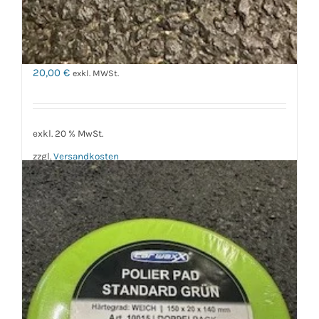
Carwaxx Polierpad Trapez
Rot Doppelpack
20,00
€
exkl. MWSt.
exkl. 20 % MwSt.
zzgl.
Versandkosten
In den Warenkorb
Details