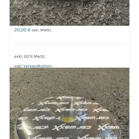
Carwaxx Polierpad Trapez
weich Grün Doppelpack
20,00
€
exkl. MWSt.
exkl. 20 % MwSt.
zzgl.
Versandkosten
In den Warenkorb
Details