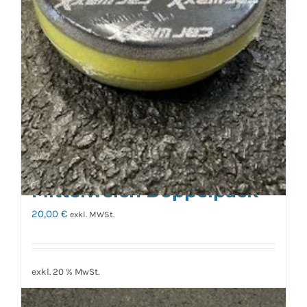
Polierpad Trapez Gelb
Mittelweich Doppelpack
20,00
€
exkl. MWSt.
exkl. 20 % MwSt.
zzgl.
Versandkosten