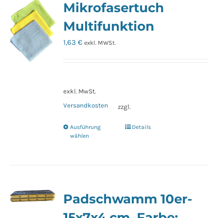
Mikrofasertuch
auf.
Die
Multifunktion
Optionen
1,63
€
exkl. MWSt.
können
auf
der
Produktseite
exkl. MwSt.
gewählt
Versandkosten
zzgl.
werden
Ausführung
Details
Dieses
wählen
Produkt
weist
mehrere
Varianten
Padschwamm 10er-
auf.
Die
15x7x4 cm, Farbe: