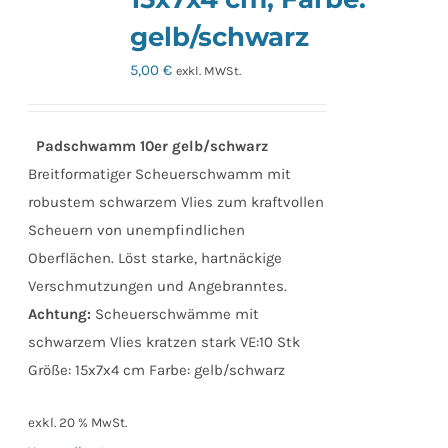
Optionen
gelb/schwarz
können
auf
5,00
€
exkl. MWSt.
der
Produktseite
Padschwamm 10er gelb/schwarz
gewählt
Breitformatiger Scheuerschwamm mit
werden
robustem schwarzem Vlies zum kraftvollen
Scheuern von unempfindlichen
Oberflächen. Löst starke, hartnäckige
Verschmutzungen und Angebranntes.
Achtung:
Scheuerschwämme mit
schwarzem Vlies kratzen stark VE:10 Stk
Größe: 15x7x4 cm Farbe: gelb/schwarz
exkl. 20 % MwSt.