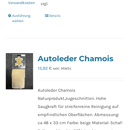
Versandkosten
zzgl.
Ausführung
Details
Dieses
wählen
Produkt
weist
mehrere
Varianten
Autoleder Chamois
auf.
Die
13,92
€
exkl. MWSt.
Optionen
können
auf
Autoleder Chamois
der
Naturprodukt,zugeschnitten. Hohe
Produktseite
Saugkraft für streifenreine Reinigung auf
gewählt
empfindlichen Oberflächen. Abmessung:
werden
ca 48 x 33 cm Farbe: beige Material: Schaf-