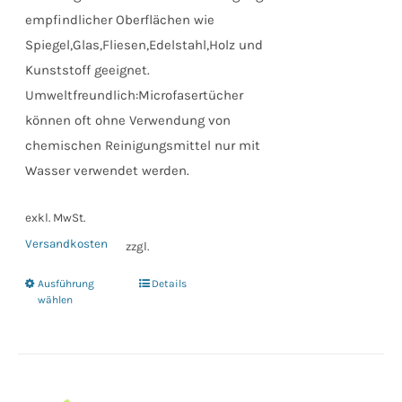
empfindlicher Oberflächen wie
Spiegel,Glas,Fliesen,Edelstahl,Holz und
Kunststoff geeignet.
Umweltfreundlich:Microfasertücher
können oft ohne Verwendung von
chemischen Reinigungsmittel nur mit
Wasser verwendet werden.
exkl. MwSt.
Versandkosten
zzgl.
Ausführung
Details
Dieses
wählen
Produkt
weist
mehrere
Varianten