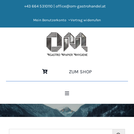
Zum
+43 664 5310110
|
office@om-gastrohandel.at
Inhalt
springen
Mein Benutzerkonto
Vertrag widerrufen
ZUM SHOP
Toggle
Navigation
HOME
NEWS