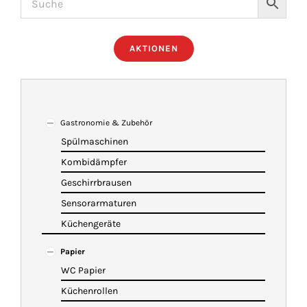
ÜBER UNS
AKTIONEN
IMBISSANHÄNGER
KATALOG
Gastronomie & Zubehör
Spülmaschinen
Kombidämpfer
VIDEOS
Geschirrbrausen
Sensorarmaturen
KONTAKT
Küchengeräte
Papier
WARENKORB
WC Papier
Küchenrollen
SHOP