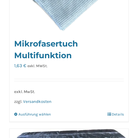
Mikrofasertuch
Multifunktion
1,63
€
exkl. MWSt.
exkl. MwSt.
zzgl.
Versandkosten
Ausführung wählen
Details
Dieses
Produkt
weist