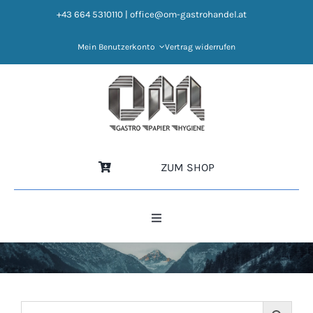
Zum
+43 664 5310110
|
office@om-gastrohandel.at
Inhalt
springen
Mein Benutzerkonto
Vertrag widerrufen
ZUM SHOP
Toggle
Navigation
HOME
NEWS