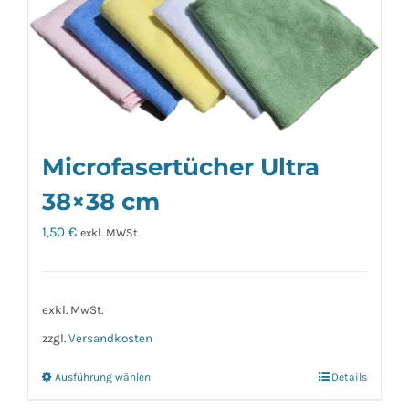
Microfasertücher Ultra
38×38 cm
1,50
€
exkl. MWSt.
exkl. MwSt.
zzgl.
Versandkosten
Ausführung wählen
Details
Dieses
Produkt