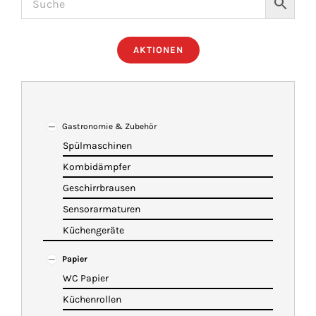
ÜBER UNS
AKTIONEN
IMBISSANHÄNGER
KATALOG
Gastronomie & Zubehör
Spülmaschinen
Kombidämpfer
VIDEOS
Geschirrbrausen
Sensorarmaturen
KONTAKT
Küchengeräte
Papier
WARENKORB
WC Papier
Küchenrollen
SHOP