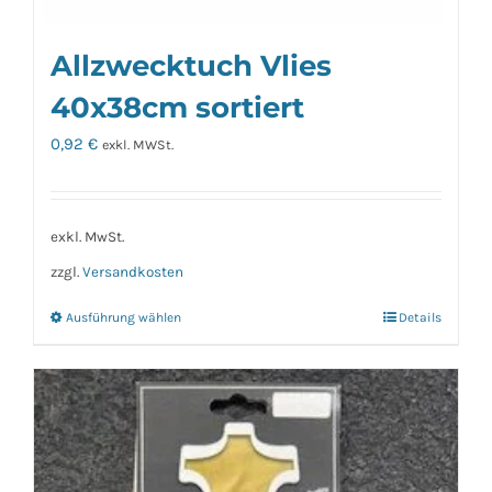
Allzwecktuch Vlies
40x38cm sortiert
0,92
€
exkl. MWSt.
exkl. MwSt.
zzgl.
Versandkosten
Ausführung wählen
Details
Dieses
Produkt
weist
mehrere
Varianten
auf.