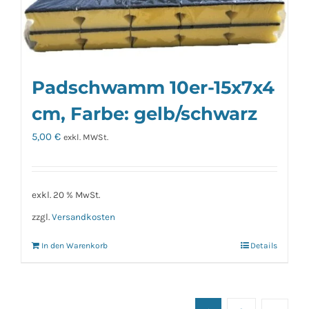
mehrere
Varianten
auf.
Die
Padschwamm 10er-15x7x4
Optionen
können
cm, Farbe: gelb/schwarz
auf
5,00
€
exkl. MWSt.
der
Produktseite
gewählt
exkl. 20 % MwSt.
werden
zzgl.
Versandkosten
In den Warenkorb
Details