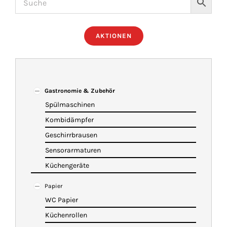
ÜBER UNS
AKTIONEN
IMBISSANHÄNGER
KATALOG
Gastronomie & Zubehör
Spülmaschinen
Kombidämpfer
VIDEOS
Geschirrbrausen
Sensorarmaturen
KONTAKT
Küchengeräte
Papier
WARENKORB
WC Papier
Küchenrollen
SHOP