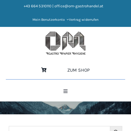
Zum
+43 664 5310110
|
office@om-gastrohandel.at
Inhalt
springen
Mein Benutzerkonto
Vertrag widerrufen
ZUM SHOP
Toggle
Navigation
HOME
NEWS