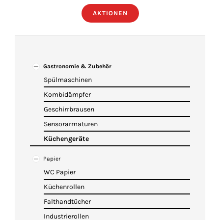
AKTIONEN
ÜBER UNS
IMBISSANHÄNGER
Gastronomie & Zubehör
Spülmaschinen
KATALOG
Kombidämpfer
Geschirrbrausen
VIDEOS
Sensorarmaturen
Küchengeräte
KONTAKT
Papier
WC Papier
WARENKORB
Küchenrollen
Falthandtücher
Industrierollen
SHOP