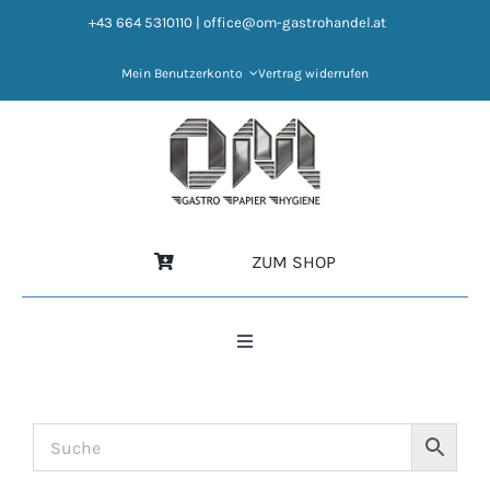
Zum
+43 664 5310110
|
office@om-gastrohandel.at
Inhalt
springen
Mein Benutzerkonto
Vertrag widerrufen
ZUM SHOP
Toggle
Navigation
HOME
NEWS