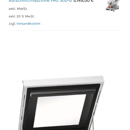
Aufschnittmaschine PRO 300-G
3.149,00
€
exkl. MWSt.
exkl. 20 % MwSt.
zzgl.
Versandkosten