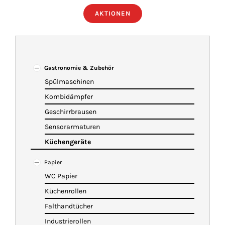
AKTIONEN
ÜBER UNS
IMBISSANHÄNGER
Gastronomie & Zubehör
Spülmaschinen
KATALOG
Kombidämpfer
Geschirrbrausen
VIDEOS
Sensorarmaturen
Küchengeräte
KONTAKT
Papier
WC Papier
WARENKORB
Küchenrollen
Falthandtücher
Industrierollen
SHOP