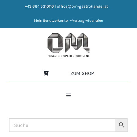
Zum
+43 664 5310110
|
office@om-gastrohandel.at
Inhalt
springen
Mein Benutzerkonto
Vertrag widerrufen
ZUM SHOP
Toggle
Navigation
HOME
NEWS