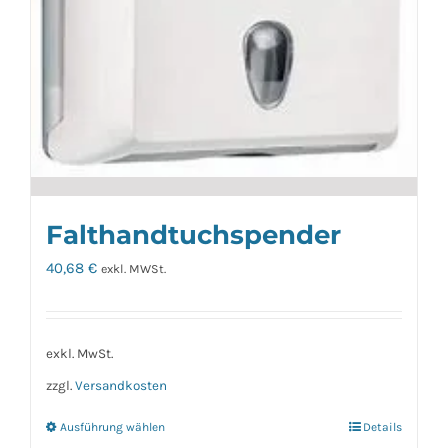
gewählt
werden
Falthandtuchspender
40,68
€
exkl. MWSt.
exkl. MwSt.
zzgl.
Versandkosten
Ausführung wählen
Details
Dieses