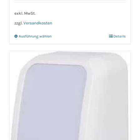
exkl. MwSt.
zzgl.
Versandkosten
Ausführung wählen
Details
Dieses
Produkt
weist
mehrere
Varianten
auf.
Die
Optionen
können
auf
der
Produktseite