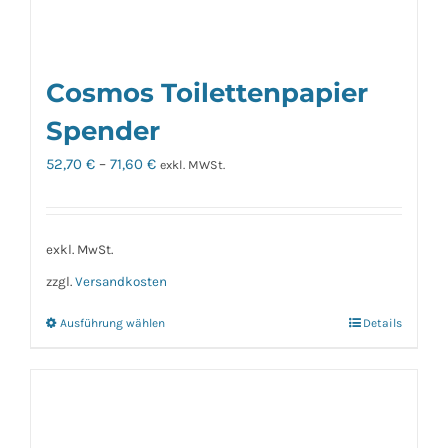
Cosmos Toilettenpapier
Spender
52,70
€
–
71,60
€
exkl. MWSt.
exkl. MwSt.
zzgl.
Versandkosten
Ausführung wählen
Details
Dieses
Produkt
weist
mehrere
Varianten