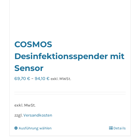
gewählt
werden
COSMOS
Desinfektionsspender mit
Sensor
69,70
€
–
94,10
€
exkl. MWSt.
exkl. MwSt.
zzgl.
Versandkosten
Ausführung wählen
Details
Dieses
Produkt