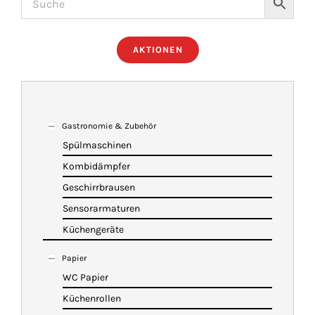
ÜBER UNS
AKTIONEN
IMBISSANHÄNGER
KATALOG
Gastronomie & Zubehör
Spülmaschinen
Kombidämpfer
VIDEOS
Geschirrbrausen
Sensorarmaturen
KONTAKT
Küchengeräte
Papier
WARENKORB
WC Papier
Küchenrollen
SHOP