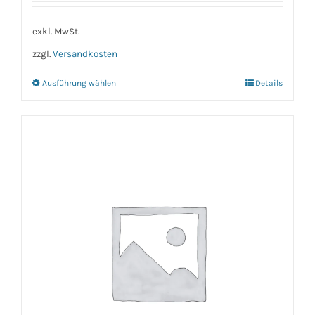
exkl. MwSt.
zzgl.
Versandkosten
Ausführung wählen
Details
Dieses
Produkt
weist
mehrere
Varianten
auf.
Die
Optionen
können
auf
der
Produktseite