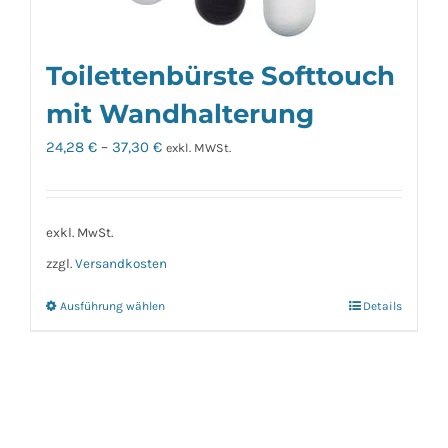
Toilettenbürste Softtouch
mit Wandhalterung
24,28
€
–
37,30
€
exkl. MWSt.
exkl. MwSt.
zzgl.
Versandkosten
Ausführung wählen
Details
Dieses
Produkt
weist
mehrere
Varianten