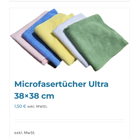
Produkt
weist
mehrere
Varianten
auf.
Die
Optionen
können
auf
der
Microfasertücher Ultra
Produktseite
38×38 cm
gewählt
1,50
€
exkl. MWSt.
werden
exkl. MwSt.