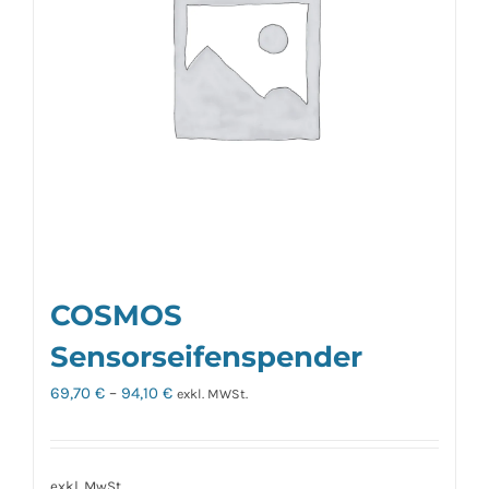
Optionen
können
auf
der
Produktseite
gewählt
werden
COSMOS
Sensorseifenspender
69,70
€
–
94,10
€
exkl. MWSt.
exkl. MwSt.