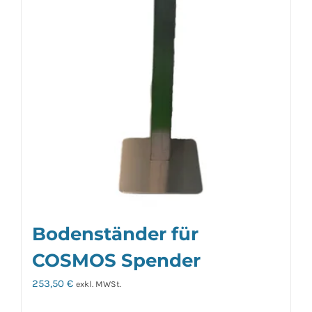
gewählt
werden
Bodenständer für
COSMOS Spender
253,50
€
exkl. MWSt.