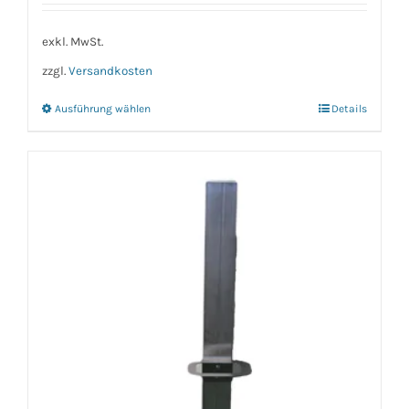
exkl. MwSt.
zzgl.
Versandkosten
Ausführung wählen
Details
Dieses
Produkt
weist
mehrere
Varianten
auf.
Die
Optionen
können
auf
der
Produktseite