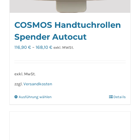
COSMOS Handtuchrollen
Spender Autocut
116,90
€
–
168,10
€
exkl. MWSt.
exkl. MwSt.
zzgl.
Versandkosten
Ausführung wählen
Details
Dieses
Produkt
weist
mehrere
Varianten