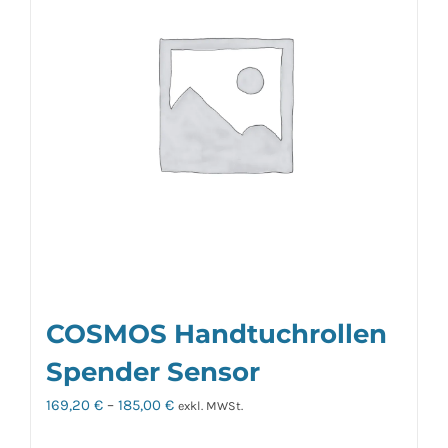
auf.
Die
Optionen
können
auf
der
Produktseite
gewählt
werden
COSMOS Handtuchrollen
Spender Sensor
169,20
€
–
185,00
€
exkl. MWSt.