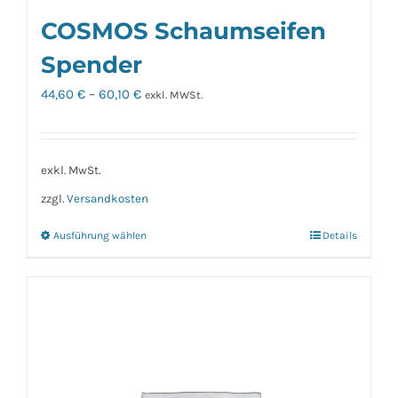
COSMOS Schaumseifen
Spender
44,60
€
–
60,10
€
exkl. MWSt.
exkl. MwSt.
zzgl.
Versandkosten
Ausführung wählen
Details
Dieses
Produkt
weist
mehrere
Varianten
auf.
Die