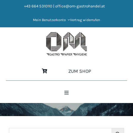
Zum
+43 664 5310110
|
office@om-gastrohandel.at
Inhalt
springen
Mein Benutzerkonto
Vertrag widerrufen
ZUM SHOP
Toggle
Navigation
HOME
NEWS