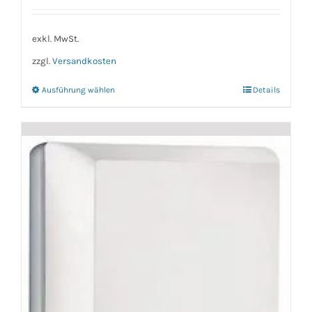
exkl. MwSt.
zzgl.
Versandkosten
Ausführung wählen
Details
Dieses
Produkt
weist
mehrere
Varianten
auf.
Die
Optionen
können
auf
der
Produktseite