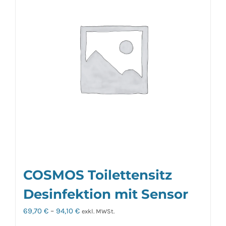
auf.
Die
Optionen
können
auf
der
Produktseite
gewählt
werden
COSMOS Toilettensitz
Desinfektion mit Sensor
69,70
€
–
94,10
€
exkl. MWSt.