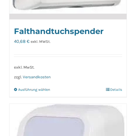
Falthandtuchspender
40,68
€
exkl. MWSt.
exkl. MwSt.
zzgl.
Versandkosten
Ausführung wählen
Details
Dieses
Produkt
weist
mehrere
Varianten
auf.