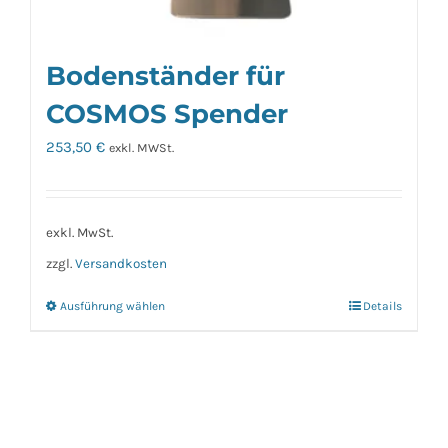
Bodenständer für
COSMOS Spender
253,50
€
exkl. MWSt.
exkl. MwSt.
zzgl.
Versandkosten
Ausführung wählen
Details
Dieses
Produkt
weist
mehrere
Varianten