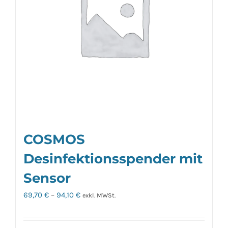
Optionen
können
auf
der
Produktseite
gewählt
werden
COSMOS
Desinfektionsspender mit
Sensor
69,70
€
–
94,10
€
exkl. MWSt.