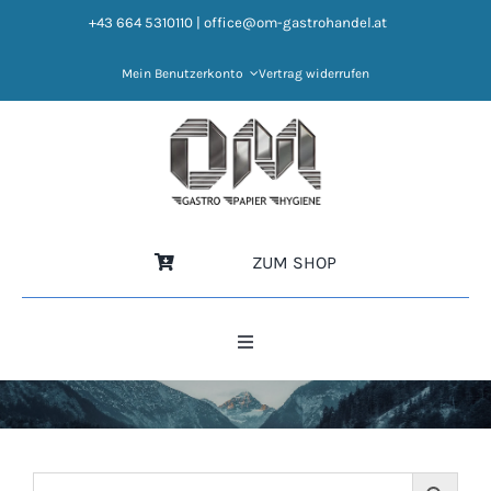
Zum
+43 664 5310110
|
office@om-gastrohandel.at
Inhalt
springen
Mein Benutzerkonto
Vertrag widerrufen
ZUM SHOP
Toggle
Navigation
HOME
NEWS