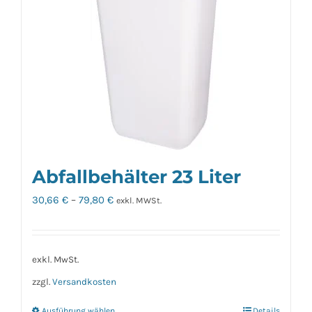
auf.
Die
Optionen
können
auf
der
Produktseite
gewählt
werden
Abfallbehälter 23 Liter
30,66
€
–
79,80
€
exkl. MWSt.
exkl. MwSt.
zzgl.
Versandkosten
Ausführung wählen
Details