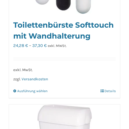
Toilettenbürste Softtouch
mit Wandhalterung
24,28
€
–
37,30
€
exkl. MWSt.
exkl. MwSt.
zzgl.
Versandkosten
Ausführung wählen
Details
Dieses
Produkt
weist
mehrere
Varianten