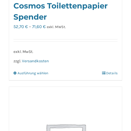
Cosmos Toilettenpapier
Spender
52,70
€
–
71,60
€
exkl. MWSt.
exkl. MwSt.
zzgl.
Versandkosten
Ausführung wählen
Details
Dieses
Produkt
weist
mehrere
Varianten
auf.
Die