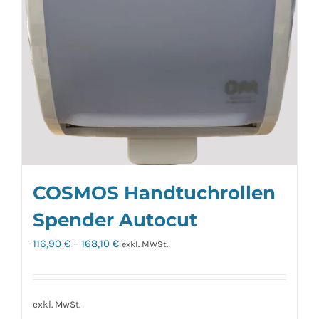
Produktseite
gewählt
werden
COSMOS Handtuchrollen
Spender Autocut
116,90
€
–
168,10
€
exkl. MWSt.
exkl. MwSt.