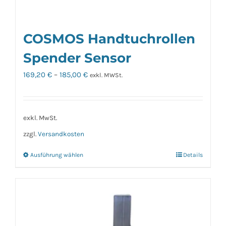
COSMOS Handtuchrollen
Spender Sensor
169,20
€
–
185,00
€
exkl. MWSt.
exkl. MwSt.
zzgl.
Versandkosten
Ausführung wählen
Details
Dieses
Produkt
weist
mehrere
Varianten