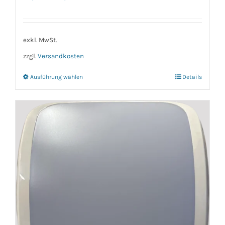
exkl. MwSt.
zzgl.
Versandkosten
Ausführung wählen
Details
Dieses
Produkt
weist
mehrere
Varianten
auf.
Die
Optionen
können
auf
der