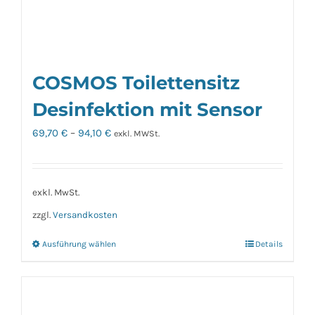
werden
COSMOS Toilettensitz
Desinfektion mit Sensor
69,70
€
–
94,10
€
exkl. MWSt.
exkl. MwSt.
zzgl.
Versandkosten
Ausführung wählen
Details
Dieses
Produkt
weist
mehrere