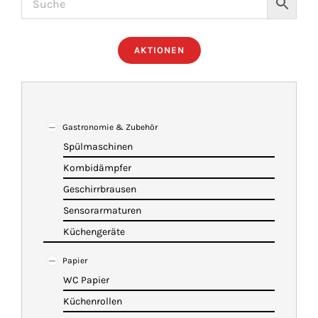
ÜBER UNS
AKTIONEN
IMBISSANHÄNGER
KATALOG
Gastronomie & Zubehör
Spülmaschinen
Kombidämpfer
VIDEOS
Geschirrbrausen
Sensorarmaturen
KONTAKT
Küchengeräte
Papier
WARENKORB
WC Papier
Küchenrollen
SHOP