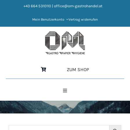
Zum
+43 664 5310110
|
office@om-gastrohandel.at
Inhalt
springen
Mein Benutzerkonto
Vertrag widerrufen
ZUM SHOP
Toggle
Navigation
HOME
NEWS