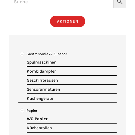
ÜBER UNS
AKTIONEN
IMBISSANHÄNGER
KATALOG
Gastronomie & Zubehör
Spülmaschinen
Kombidämpfer
VIDEOS
Geschirrbrausen
Sensorarmaturen
KONTAKT
Küchengeräte
Papier
WARENKORB
WC Papier
Küchenrollen
SHOP