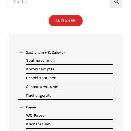
ÜBER UNS
AKTIONEN
IMBISSANHÄNGER
KATALOG
Gastronomie & Zubehör
Spülmaschinen
Kombidämpfer
VIDEOS
Geschirrbrausen
Sensorarmaturen
KONTAKT
Küchengeräte
Papier
WARENKORB
WC Papier
Küchenrollen
SHOP