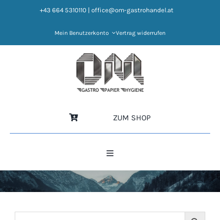
Zum
+43 664 5310110
|
office@om-gastrohandel.at
Inhalt
springen
Mein Benutzerkonto
Vertrag widerrufen
ZUM SHOP
Toggle
Navigation
HOME
NEWS