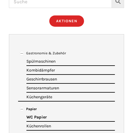
ÜBER UNS
AKTIONEN
IMBISSANHÄNGER
KATALOG
Gastronomie & Zubehör
Spülmaschinen
Kombidämpfer
VIDEOS
Geschirrbrausen
Sensorarmaturen
KONTAKT
Küchengeräte
Papier
WARENKORB
WC Papier
Küchenrollen
SHOP