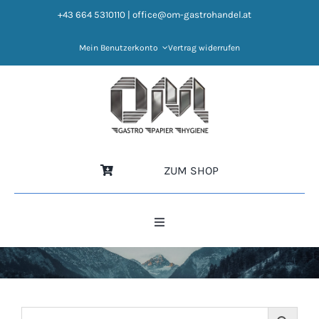
Zum
+43 664 5310110
|
office@om-gastrohandel.at
Inhalt
springen
Mein Benutzerkonto
Vertrag widerrufen
ZUM SHOP
Toggle
Navigation
HOME
NEWS