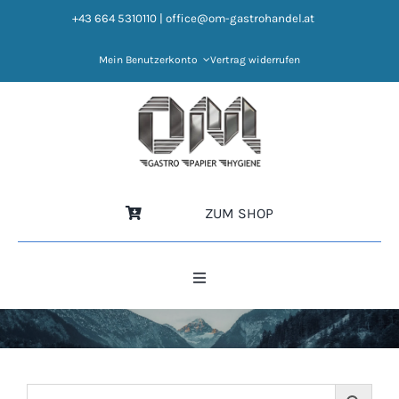
Zum
+43 664 5310110
|
office@om-gastrohandel.at
Inhalt
springen
Mein Benutzerkonto
Vertrag widerrufen
ZUM SHOP
Toggle
Navigation
HOME
NEWS