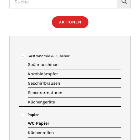
ÜBER UNS
AKTIONEN
IMBISSANHÄNGER
KATALOG
Gastronomie & Zubehör
Spülmaschinen
Kombidämpfer
VIDEOS
Geschirrbrausen
Sensorarmaturen
KONTAKT
Küchengeräte
Papier
WARENKORB
WC Papier
Küchenrollen
SHOP