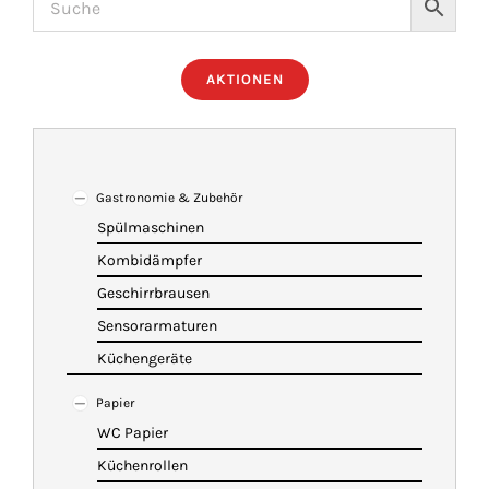
ÜBER UNS
AKTIONEN
IMBISSANHÄNGER
KATALOG
Gastronomie & Zubehör
Spülmaschinen
Kombidämpfer
VIDEOS
Geschirrbrausen
Sensorarmaturen
KONTAKT
Küchengeräte
Papier
WARENKORB
WC Papier
Küchenrollen
SHOP