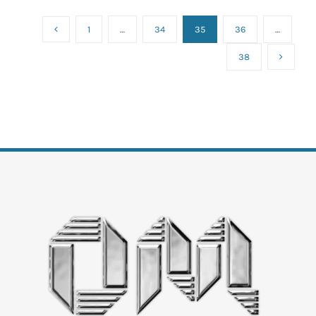
1
…
34
35
36
…
38