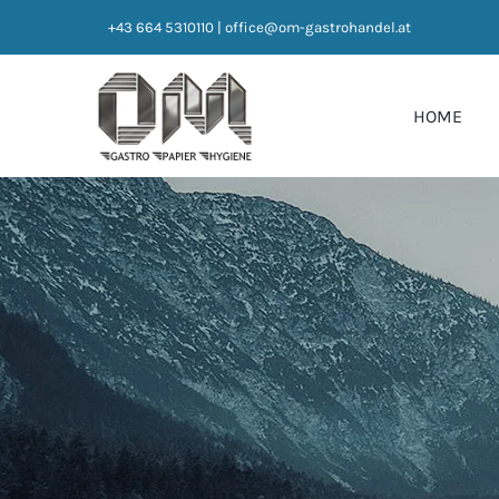
Zum
+43 664 5310110
|
office@om-gastrohandel.at
Inhalt
springen
HOME