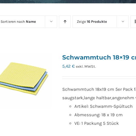
Sortieren nach
Name
Zeige
16 Produkte
Schwammtuch 18×19 cm 
5,42
€
exkl. MWSt.
Schwammtuch 18x19 cm 5er Pack fa
saugstark,lange haltbar,angenehm
Artikel: Schwamm-Spültuch
Abmessung: 18 x 19 cm
VE: 1 Packung 5 Stück