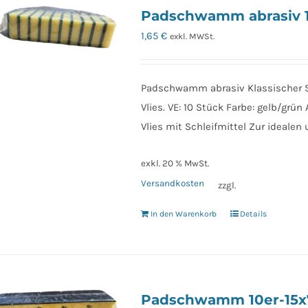
Padschwamm abrasiv 10
1,65
€
exkl. MWSt.
Padschwamm abrasiv Klassischer
Vlies. VE: 10 Stück Farbe: gelb/gr
Vlies mit Schleifmittel Zur ideale
exkl. 20 % MwSt.
Versandkosten
zzgl.
In den Warenkorb
Details
Padschwamm 10er-15x7