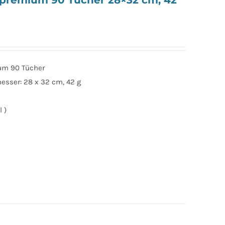
e premium 90 Tücher 28×32 cm, 42
ium 90 Tücher
sser: 28 x 32 cm, 42 g
 )