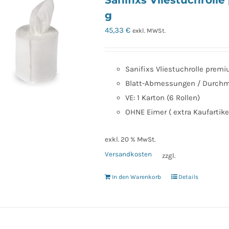
Sanifixs Vliestuchroll
g
45,33
€
exkl. MWSt.
Sanifixs Vliestuchrolle prem
Blatt-Abmessungen / Durchme
VE: 1 Karton (6 Rollen)
OHNE Eimer ( extra Kaufartikel
exkl. 20 % MwSt.
Versandkosten
zzgl.
In den Warenkorb
Details