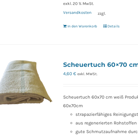
exkl. 20 % MwSt.
Versandkosten
zzgl.
In den Warenkorb
Details
Scheuertuch 60×70 c
4,60
€
exkl. MWSt.
Scheuertuch 60x70 cm weiß Produk
60x70cm
strapazierfähiges Reinigungs
aus regenerierten Rohstoffen
gute Schmutzaufnahme durch d