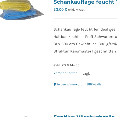
Schankauflage feucht 
33,00
€
exkl. MWSt.
Schankauflage feucht 1er Ideal gee
Haltbar, kochfest Profi Schwammtuch
31 x 500 cm Gewicht: ca. 395 g/Stü
Struktur: Karomuster I geschnitten
exkl. 20 % MwSt.
Versandkosten
zzgl.
In den Warenkorb
Details