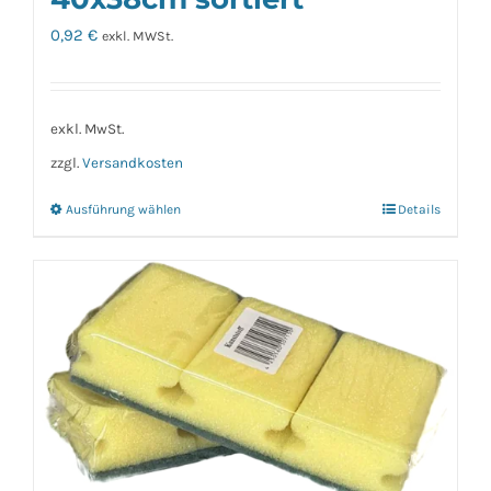
0,92
€
exkl. MWSt.
exkl. MwSt.
zzgl.
Versandkosten
Ausführung wählen
Details
Dieses
Produkt
weist
mehrere
Varianten
auf.
Die
Optionen
können
auf