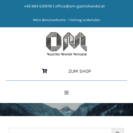
Zum
+43 664 5310110
|
office@om-gastrohandel.at
Inhalt
springen
Mein Benutzerkonto
Vertrag widerrufen
ZUM SHOP
Toggle
Navigation
HOME
NEWS