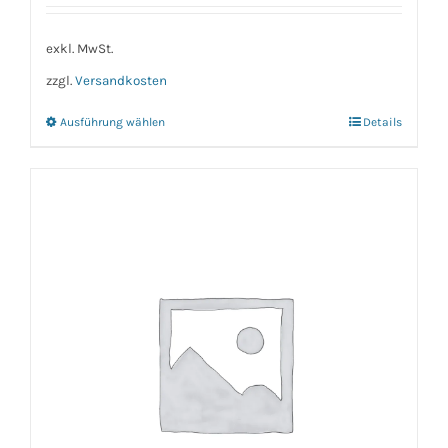
exkl. MwSt.
zzgl.
Versandkosten
Ausführung wählen
Details
Dieses
Produkt
weist
mehrere
Varianten
auf.
Die
Optionen
können
auf
der
Produktseite