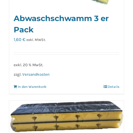
der
Produktseite
Abwaschschwamm 3 er
gewählt
Pack
werden
1,60
€
exkl. MWSt.
exkl. 20 % MwSt.
zzgl.
Versandkosten
In den Warenkorb
Details