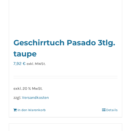
gewählt
werden
Geschirrtuch Pasado 3tlg.
taupe
7,92
€
exkl. MWSt.
exkl. 20 % MwSt.
zzgl.
Versandkosten
In den Warenkorb
Details