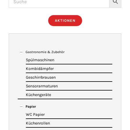
ÜBER UNS
AKTIONEN
IMBISSANHÄNGER
KATALOG
Gastronomie & Zubehör
Spülmaschinen
Kombidämpfer
VIDEOS
Geschirrbrausen
Sensorarmaturen
KONTAKT
Küchengeräte
Papier
WARENKORB
WC Papier
Küchenrollen
SHOP