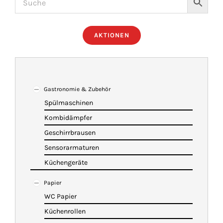
ÜBER UNS
AKTIONEN
IMBISSANHÄNGER
KATALOG
Gastronomie & Zubehör
Spülmaschinen
Kombidämpfer
VIDEOS
Geschirrbrausen
Sensorarmaturen
KONTAKT
Küchengeräte
Papier
WARENKORB
WC Papier
Küchenrollen
SHOP