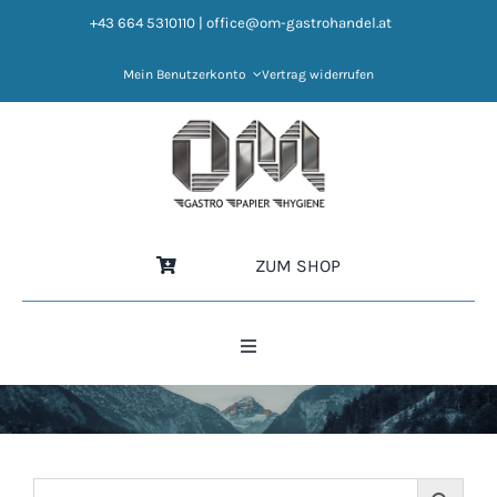
Zum
+43 664 5310110
|
office@om-gastrohandel.at
Inhalt
springen
Mein Benutzerkonto
Vertrag widerrufen
ZUM SHOP
Toggle
Navigation
HOME
NEWS