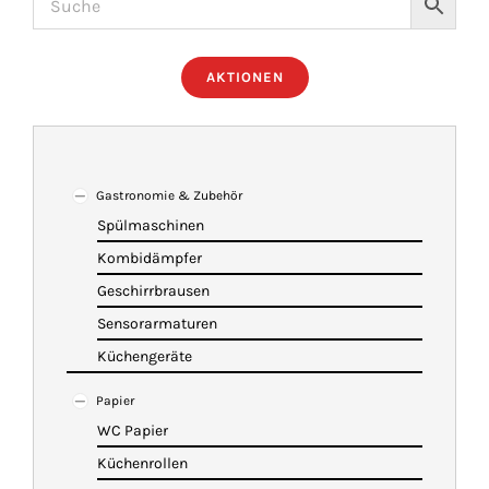
ÜBER UNS
AKTIONEN
IMBISSANHÄNGER
KATALOG
Gastronomie & Zubehör
Spülmaschinen
Kombidämpfer
VIDEOS
Geschirrbrausen
Sensorarmaturen
KONTAKT
Küchengeräte
Papier
WARENKORB
WC Papier
Küchenrollen
SHOP