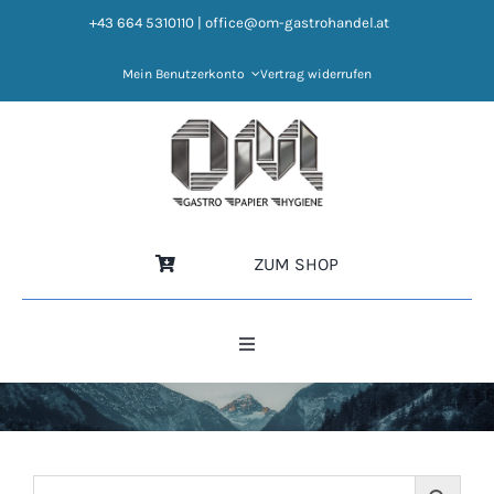
Zum
+43 664 5310110
|
office@om-gastrohandel.at
Inhalt
springen
Mein Benutzerkonto
Vertrag widerrufen
ZUM SHOP
Toggle
Navigation
HOME
NEWS