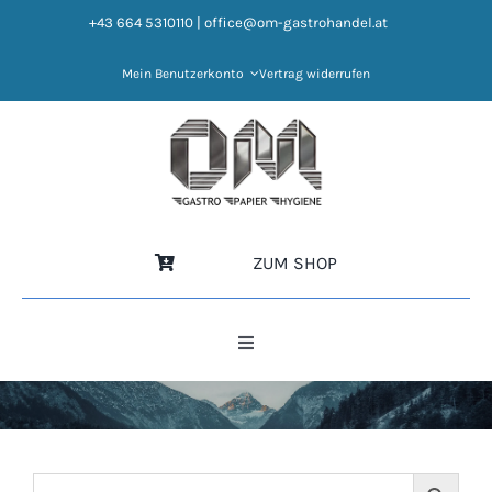
Zum
+43 664 5310110
|
office@om-gastrohandel.at
Inhalt
springen
Mein Benutzerkonto
Vertrag widerrufen
ZUM SHOP
Toggle
Navigation
HOME
NEWS