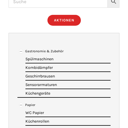
ÜBER UNS
AKTIONEN
IMBISSANHÄNGER
KATALOG
Gastronomie & Zubehör
Spülmaschinen
Kombidämpfer
VIDEOS
Geschirrbrausen
Sensorarmaturen
KONTAKT
Küchengeräte
Papier
WARENKORB
WC Papier
Küchenrollen
SHOP