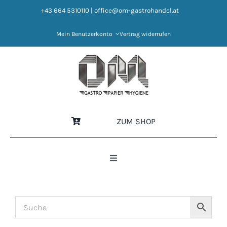
Zum
+43 664 5310110
|
office@om-gastrohandel.at
Inhalt
springen
Mein Benutzerkonto
Vertrag widerrufen
ZUM SHOP
Toggle
Navigation
HOME
NEWS