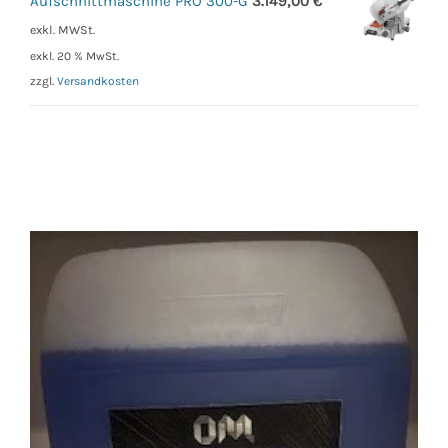
Aufschnittmaschine PRO 300-G
3.149,00
€
exkl. MWSt.
exkl. 20 % MwSt.
zzgl.
Versandkosten