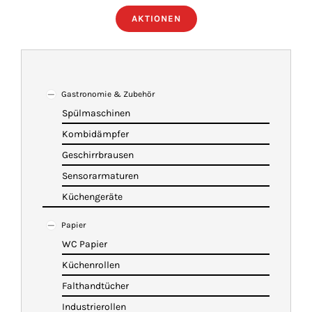
AKTIONEN
ÜBER UNS
IMBISSANHÄNGER
Gastronomie & Zubehör
Spülmaschinen
KATALOG
Kombidämpfer
Geschirrbrausen
VIDEOS
Sensorarmaturen
Küchengeräte
KONTAKT
Papier
WC Papier
WARENKORB
Küchenrollen
Falthandtücher
Industrierollen
SHOP