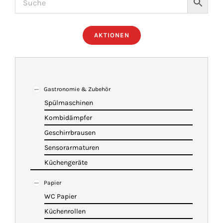
ÜBER UNS
AKTIONEN
IMBISSANHÄNGER
KATALOG
Gastronomie & Zubehör
Spülmaschinen
Kombidämpfer
VIDEOS
Geschirrbrausen
Sensorarmaturen
KONTAKT
Küchengeräte
Papier
WARENKORB
WC Papier
Küchenrollen
SHOP