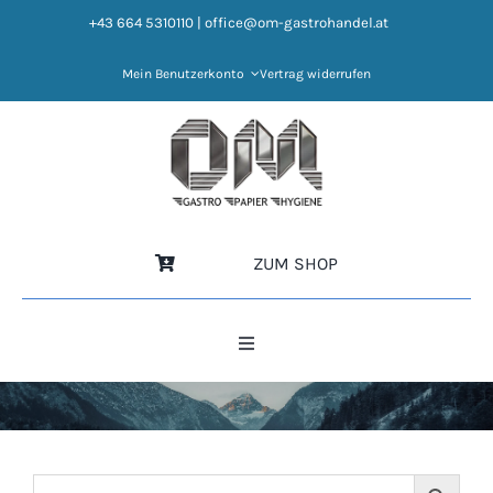
Zum
+43 664 5310110
|
office@om-gastrohandel.at
Inhalt
springen
Mein Benutzerkonto
Vertrag widerrufen
ZUM SHOP
Toggle
Navigation
HOME
NEWS