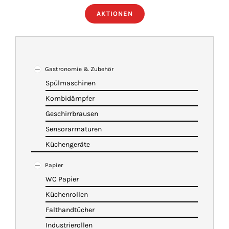
AKTIONEN
ÜBER UNS
IMBISSANHÄNGER
Gastronomie & Zubehör
Spülmaschinen
KATALOG
Kombidämpfer
Geschirrbrausen
VIDEOS
Sensorarmaturen
Küchengeräte
KONTAKT
Papier
WC Papier
WARENKORB
Küchenrollen
Falthandtücher
Industrierollen
SHOP