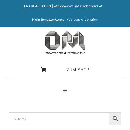
Zum
+43 664 5310110
|
office@om-gastrohandel.at
Inhalt
springen
Mein Benutzerkonto
Vertrag widerrufen
ZUM SHOP
Toggle
Navigation
HOME
NEWS