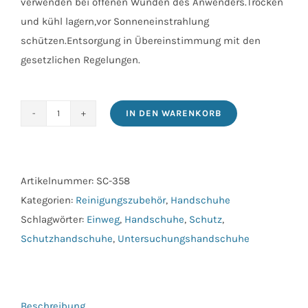
verwenden bei offenen Wunden des Anwenders.Trocken
und kühl lagern,vor Sonneneinstrahlung
schützen.Entsorgung in Übereinstimmung mit den
gesetzlichen Regelungen.
IN DEN WARENKORB
Nitril
Einweghandschuhe
Large
Menge
Artikelnummer:
SC-358
Kategorien:
Reinigungszubehör
,
Handschuhe
Schlagwörter:
Einweg
,
Handschuhe
,
Schutz
,
Schutzhandschuhe
,
Untersuchungshandschuhe
Beschreibung