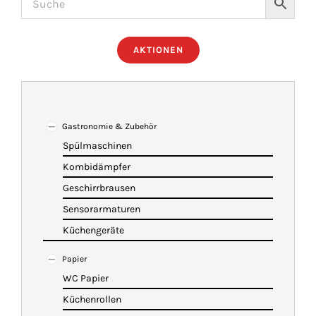
ÜBER UNS
AKTIONEN
IMBISSANHÄNGER
KATALOG
Gastronomie & Zubehör
Spülmaschinen
Kombidämpfer
VIDEOS
Geschirrbrausen
Sensorarmaturen
KONTAKT
Küchengeräte
Papier
WARENKORB
WC Papier
Küchenrollen
SHOP