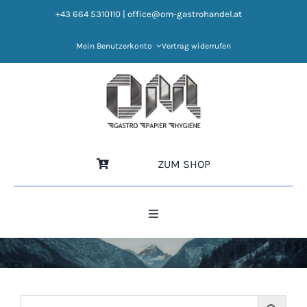
Zum
+43 664 5310110
|
office@om-gastrohandel.at
Inhalt
springen
Mein Benutzerkonto
Vertrag widerrufen
ZUM SHOP
Toggle
Navigation
HOME
NEWS