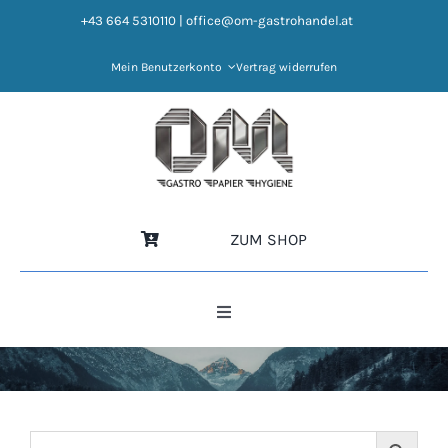
Zum
+43 664 5310110
|
office@om-gastrohandel.at
Inhalt
springen
Mein Benutzerkonto
Vertrag widerrufen
ZUM SHOP
Toggle
Navigation
HOME
NEWS