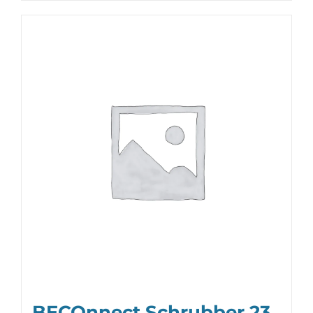
BECOnnect Schrubber 23