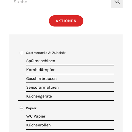
ÜBER UNS
AKTIONEN
IMBISSANHÄNGER
KATALOG
Gastronomie & Zubehör
Spülmaschinen
Kombidämpfer
VIDEOS
Geschirrbrausen
Sensorarmaturen
KONTAKT
Küchengeräte
Papier
WARENKORB
WC Papier
Küchenrollen
SHOP