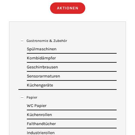
AKTIONEN
ÜBER UNS
IMBISSANHÄNGER
Gastronomie & Zubehör
Spülmaschinen
KATALOG
Kombidämpfer
Geschirrbrausen
VIDEOS
Sensorarmaturen
Küchengeräte
KONTAKT
Papier
WC Papier
WARENKORB
Küchenrollen
Falthandtücher
Industrierollen
SHOP