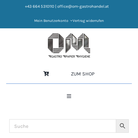
Zum
+43 664 5310110
|
office@om-gastrohandel.at
Inhalt
springen
Mein Benutzerkonto
Vertrag widerrufen
ZUM SHOP
Toggle
Navigation
HOME
NEWS