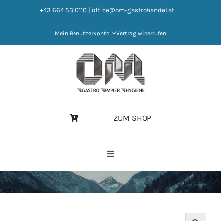
Zum
+43 664 5310110
|
office@om-gastrohandel.at
Inhalt
springen
Mein Benutzerkonto
Vertrag widerrufen
ZUM SHOP
Toggle
Navigation
HOME
NEWS