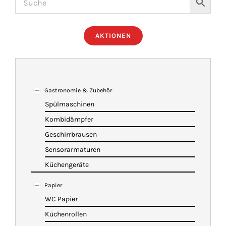
ÜBER UNS
AKTIONEN
IMBISSANHÄNGER
KATALOG
Gastronomie & Zubehör
Spülmaschinen
Kombidämpfer
VIDEOS
Geschirrbrausen
Sensorarmaturen
KONTAKT
Küchengeräte
Papier
WARENKORB
WC Papier
Küchenrollen
SHOP