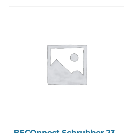
BECOnnect Schrubber 23