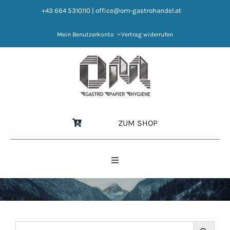
Zum
+43 664 5310110
|
office@om-gastrohandel.at
Inhalt
springen
Mein Benutzerkonto
Vertrag widerrufen
ZUM SHOP
Toggle
Navigation
HOME
NEWS