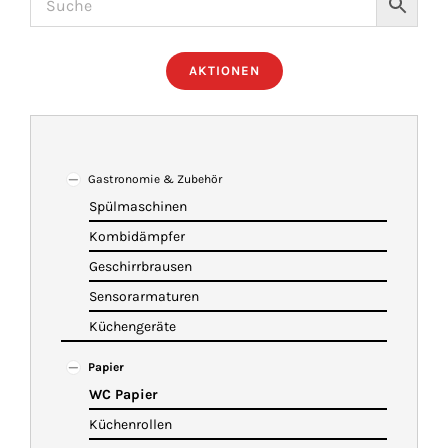
ÜBER UNS
AKTIONEN
IMBISSANHÄNGER
KATALOG
Gastronomie & Zubehör
Spülmaschinen
Kombidämpfer
VIDEOS
Geschirrbrausen
Sensorarmaturen
KONTAKT
Küchengeräte
Papier
WARENKORB
WC Papier
Küchenrollen
SHOP