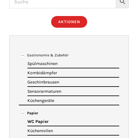
ÜBER UNS
AKTIONEN
IMBISSANHÄNGER
KATALOG
Gastronomie & Zubehör
Spülmaschinen
Kombidämpfer
VIDEOS
Geschirrbrausen
Sensorarmaturen
KONTAKT
Küchengeräte
Papier
WARENKORB
WC Papier
Küchenrollen
SHOP