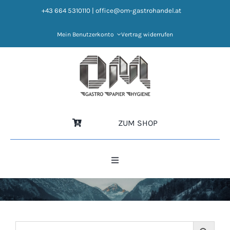
Zum
+43 664 5310110
|
office@om-gastrohandel.at
Inhalt
springen
Mein Benutzerkonto
Vertrag widerrufen
ZUM SHOP
Toggle
Navigation
HOME
NEWS