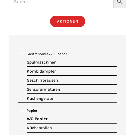
ÜBER UNS
AKTIONEN
IMBISSANHÄNGER
KATALOG
Gastronomie & Zubehör
Spülmaschinen
Kombidämpfer
VIDEOS
Geschirrbrausen
Sensorarmaturen
KONTAKT
Küchengeräte
Papier
WARENKORB
WC Papier
Küchenrollen
SHOP