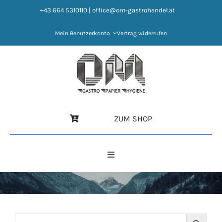
Zum
+43 664 5310110
|
office@om-gastrohandel.at
Inhalt
springen
Mein Benutzerkonto
Vertrag widerrufen
ZUM SHOP
Toggle
Navigation
HOME
NEWS