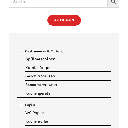
ÜBER UNS
AKTIONEN
IMBISSANHÄNGER
KATALOG
Gastronomie & Zubehör
Spülmaschinen
Kombidämpfer
VIDEOS
Geschirrbrausen
Sensorarmaturen
KONTAKT
Küchengeräte
Papier
WARENKORB
WC Papier
Küchenrollen
SHOP