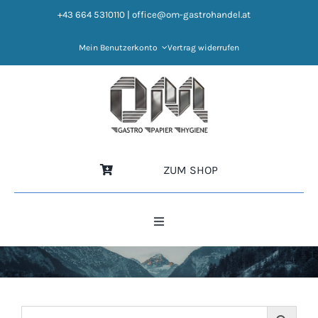
Zum
+43 664 5310110
|
office@om-gastrohandel.at
Inhalt
springen
Mein Benutzerkonto
Vertrag widerrufen
ZUM SHOP
Toggle
Navigation
HOME
NEWS