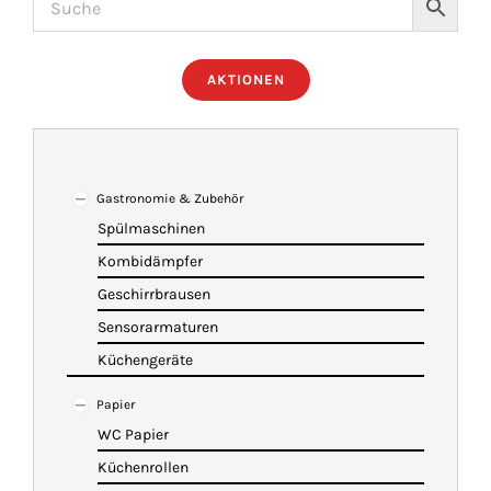
ÜBER UNS
AKTIONEN
IMBISSANHÄNGER
KATALOG
Gastronomie & Zubehör
Spülmaschinen
Kombidämpfer
VIDEOS
Geschirrbrausen
Sensorarmaturen
KONTAKT
Küchengeräte
Papier
WARENKORB
WC Papier
Küchenrollen
SHOP