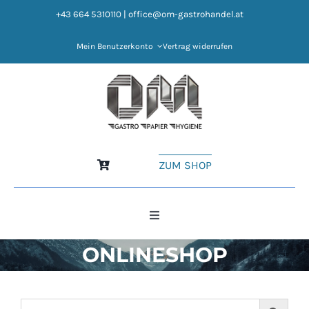
Zum
+43 664 5310110
|
office@om-gastrohandel.at
Inhalt
springen
Mein Benutzerkonto
Vertrag widerrufen
ZUM SHOP
Toggle
Navigation
ONLINESHOP
HOME
NEWS