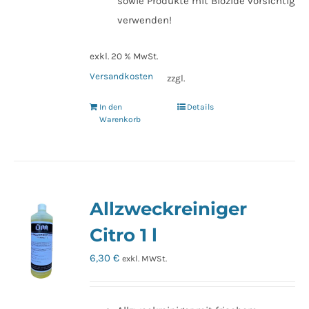
sowie Produkte mit Biozide vorsichtig
verwenden!
exkl. 20 % MwSt.
Versandkosten
zzgl.
In den
Details
Warenkorb
Allzweckreiniger
Citro 1 l
6,30
€
exkl. MWSt.