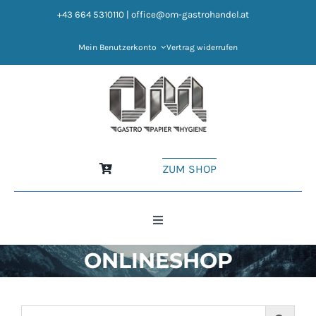
Zum
+43 664 5310110
|
office@om-gastrohandel.at
Inhalt
springen
Mein Benutzerkonto
Vertrag widerrufen
ZUM SHOP
Toggle
Navigation
ONLINESHOP
HOME
NEWS