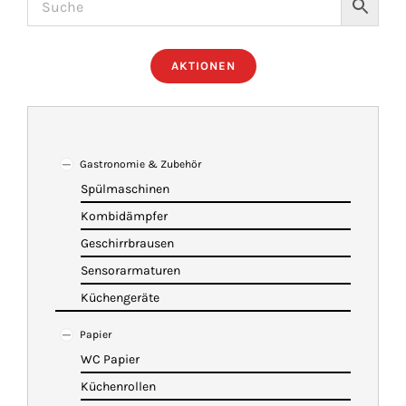
ÜBER UNS
AKTIONEN
IMBISSANHÄNGER
KATALOG
Gastronomie & Zubehör
Spülmaschinen
Kombidämpfer
VIDEOS
Geschirrbrausen
Sensorarmaturen
KONTAKT
Küchengeräte
Papier
WARENKORB
WC Papier
Küchenrollen
SHOP