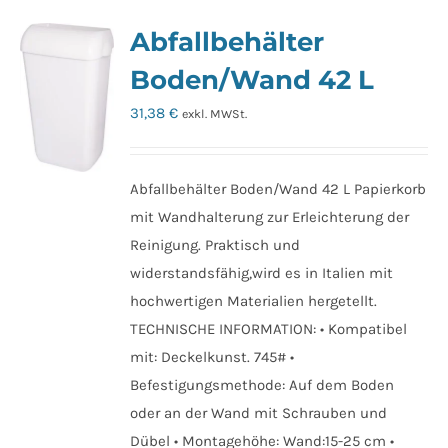
Varianten
Abfallbehälter
auf.
Die
Boden/Wand 42 L
Optionen
31,38
€
exkl. MWSt.
können
auf
der
Abfallbehälter Boden/Wand 42 L Papierkorb
Produktseite
mit Wandhalterung zur Erleichterung der
gewählt
Reinigung. Praktisch und
werden
widerstandsfähig,wird es in Italien mit
hochwertigen Materialien hergetellt.
TECHNISCHE INFORMATION: • Kompatibel
mit: Deckelkunst. 745# •
Befestigungsmethode: Auf dem Boden
oder an der Wand mit Schrauben und
Dübel • Montagehöhe: Wand:15-25 cm •