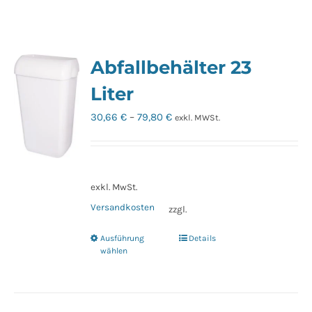
Abfallbehälter 23
Liter
30,66
€
–
79,80
€
exkl. MWSt.
exkl. MwSt.
Versandkosten
zzgl.
Ausführung
Details
Dieses
wählen
Produkt
weist
mehrere