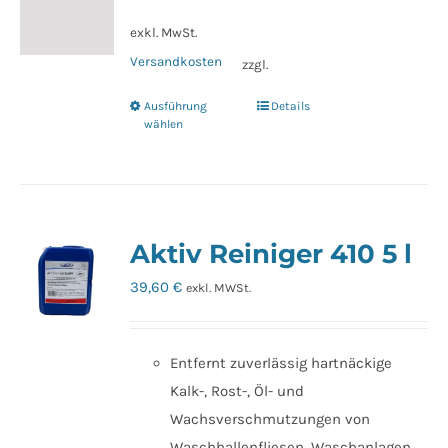
exkl. MwSt.
Versandkosten
zzgl.
Ausführung
Details
Dieses
wählen
Produkt
weist
mehrere
Varianten
Aktiv Reiniger 410 5 l
auf.
Die
39,60
€
exkl. MWSt.
Optionen
können
auf
Entfernt zuverlässig hartnäckige
der
Kalk-, Rost-, Öl- und
Produktseite
Wachsverschmutzungen von
gewählt
Waschhallenfliesen, Waschanlagen