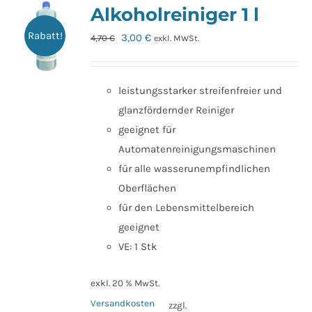
Alkoholreiniger 1 l
Rabatt!
Ursprünglicher
Aktueller
3,00
€
4,70
€
exkl. MWSt.
Preis
Preis
war:
ist:
leistungsstarker streifenfreier und
4,70 €
3,00 €.
glanzfördernder Reiniger
geeignet für
Automatenreinigungsmaschinen
für alle wasserunempfindlichen
Oberflächen
für den Lebensmittelbereich
geeignet
VE: 1 Stk
exkl. 20 % MwSt.
Versandkosten
zzgl.