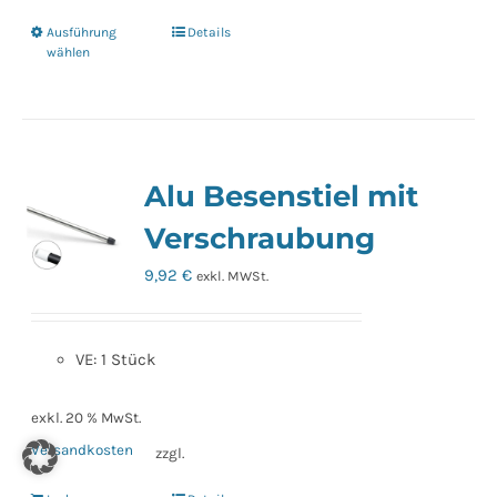
Ausführung
Details
Dieses
wählen
Produkt
weist
mehrere
Varianten
Alu Besenstiel mit
auf.
Die
Verschraubung
Optionen
9,92
€
exkl. MWSt.
können
auf
der
VE: 1 Stück
Produktseite
gewählt
exkl. 20 % MwSt.
werden
Versandkosten
zzgl.