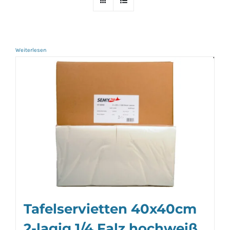
Weiterlesen
Tafelservietten 40x40cm
2-lagig 1/4 Falz hochweiß