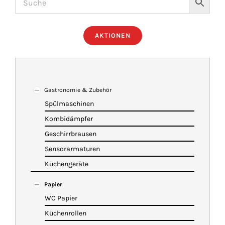
ÜBER UNS
AKTIONEN
IMBISSANHÄNGER
KATALOG
Gastronomie & Zubehör
Spülmaschinen
Kombidämpfer
VIDEOS
Geschirrbrausen
Sensorarmaturen
KONTAKT
Küchengeräte
Papier
WARENKORB
WC Papier
Küchenrollen
SHOP