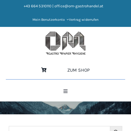
Zum
+43 664 5310110
|
office@om-gastrohandel.at
Inhalt
springen
Mein Benutzerkonto
Vertrag widerrufen
ZUM SHOP
Toggle
Navigation
HOME
NEWS