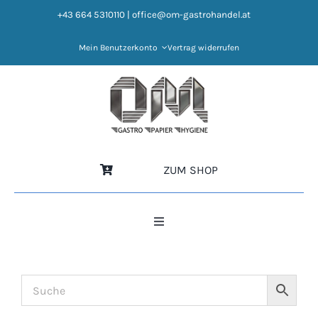
Zum
+43 664 5310110
|
office@om-gastrohandel.at
Inhalt
springen
Mein Benutzerkonto
Vertrag widerrufen
ZUM SHOP
Toggle
Navigation
HOME
NEWS