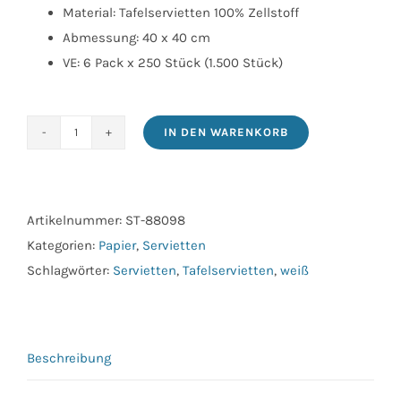
Material: Tafelservietten 100% Zellstoff
Abmessung: 40 x 40 cm
VE: 6 Pack x 250 Stück (1.500 Stück)
IN DEN WARENKORB
Tafelservietten
40x40cm
2-
lagig
Artikelnummer:
ST-88098
1/4
Kategorien:
Papier
,
Servietten
Falz
Schlagwörter:
Servietten
,
Tafelservietten
,
weiß
hochweiß
Menge
Beschreibung