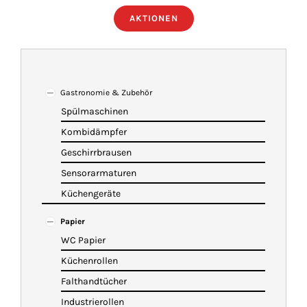
AKTIONEN
ÜBER UNS
IMBISSANHÄNGER
Gastronomie & Zubehör
Spülmaschinen
KATALOG
Kombidämpfer
Geschirrbrausen
VIDEOS
Sensorarmaturen
Küchengeräte
KONTAKT
Papier
WC Papier
WARENKORB
Küchenrollen
Falthandtücher
Industrierollen
SHOP