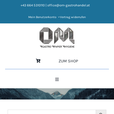
Zum
+43 664 5310110
|
office@om-gastrohandel.at
Inhalt
springen
Mein Benutzerkonto
Vertrag widerrufen
ZUM SHOP
Toggle
Navigation
HOME
NEWS