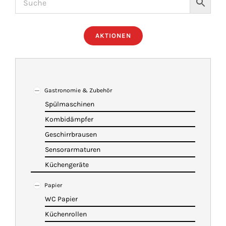
ÜBER UNS
AKTIONEN
IMBISSANHÄNGER
KATALOG
Gastronomie & Zubehör
Spülmaschinen
Kombidämpfer
VIDEOS
Geschirrbrausen
Sensorarmaturen
KONTAKT
Küchengeräte
Papier
WARENKORB
WC Papier
Küchenrollen
SHOP