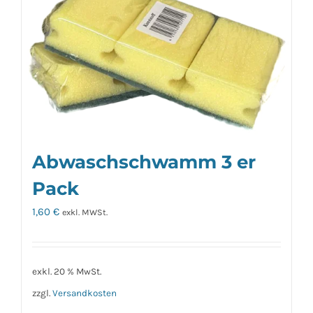
Varianten
auf.
Die
Optionen
können
auf
der
Produktseite
Abwaschschwamm 3 er
gewählt
Pack
werden
1,60
€
exkl. MWSt.
exkl. 20 % MwSt.
zzgl.
Versandkosten