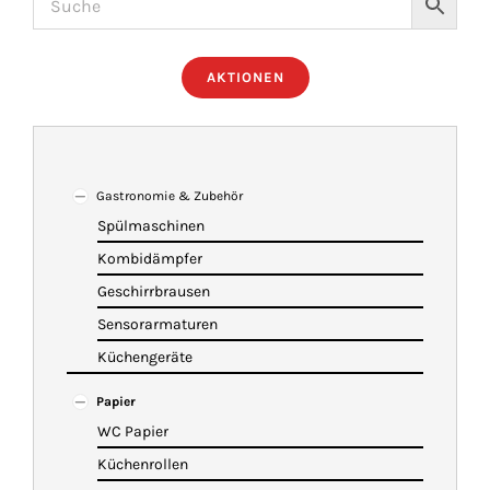
ÜBER UNS
AKTIONEN
IMBISSANHÄNGER
KATALOG
Gastronomie & Zubehör
Spülmaschinen
Kombidämpfer
VIDEOS
Geschirrbrausen
Sensorarmaturen
KONTAKT
Küchengeräte
Papier
WARENKORB
WC Papier
Küchenrollen
SHOP