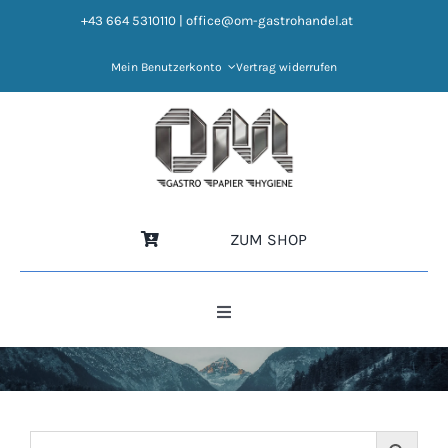
Zum
+43 664 5310110
|
office@om-gastrohandel.at
Inhalt
springen
Mein Benutzerkonto
Vertrag widerrufen
ZUM SHOP
Toggle
Navigation
HOME
NEWS