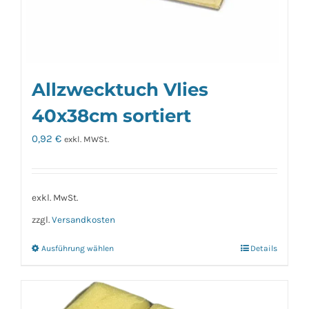
Allzwecktuch Vlies
40x38cm sortiert
0,92
€
exkl. MWSt.
exkl. MwSt.
zzgl.
Versandkosten
Ausführung wählen
Details
Dieses
Produkt
weist
mehrere