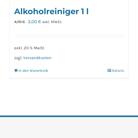
Alkoholreiniger 1 l
Ursprünglicher
Aktueller
3,00
€
4,70
€
exkl. MWSt.
Preis
Preis
war:
ist:
4,70 €
3,00 €.
exkl. 20 % MwSt.
zzgl.
Versandkosten
In den Warenkorb
Details