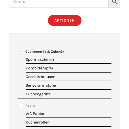
ÜBER UNS
AKTIONEN
IMBISSANHÄNGER
KATALOG
Gastronomie & Zubehör
Spülmaschinen
Kombidämpfer
VIDEOS
Geschirrbrausen
Sensorarmaturen
KONTAKT
Küchengeräte
Papier
WARENKORB
WC Papier
Küchenrollen
SHOP