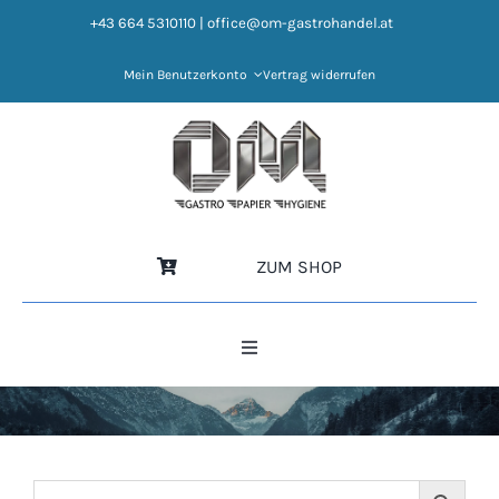
Zum
+43 664 5310110
|
office@om-gastrohandel.at
Inhalt
springen
Mein Benutzerkonto
Vertrag widerrufen
ZUM SHOP
Toggle
Navigation
HOME
NEWS