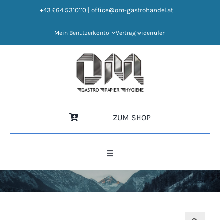
Zum
+43 664 5310110
|
office@om-gastrohandel.at
Inhalt
springen
Mein Benutzerkonto
Vertrag widerrufen
ZUM SHOP
Toggle
Navigation
HOME
NEWS