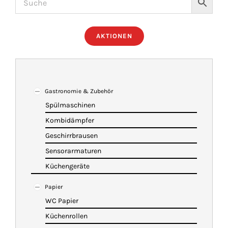
ÜBER UNS
AKTIONEN
IMBISSANHÄNGER
KATALOG
Gastronomie & Zubehör
Spülmaschinen
Kombidämpfer
VIDEOS
Geschirrbrausen
Sensorarmaturen
KONTAKT
Küchengeräte
Papier
WARENKORB
WC Papier
Küchenrollen
SHOP