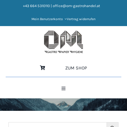
Zum
+43 664 5310110
|
office@om-gastrohandel.at
Inhalt
springen
Mein Benutzerkonto
Vertrag widerrufen
ZUM SHOP
Toggle
Navigation
HOME
NEWS