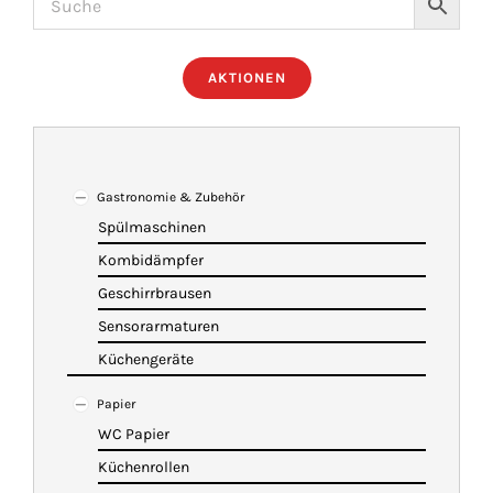
ÜBER UNS
AKTIONEN
IMBISSANHÄNGER
KATALOG
Gastronomie & Zubehör
Spülmaschinen
Kombidämpfer
VIDEOS
Geschirrbrausen
Sensorarmaturen
KONTAKT
Küchengeräte
Papier
WARENKORB
WC Papier
Küchenrollen
SHOP